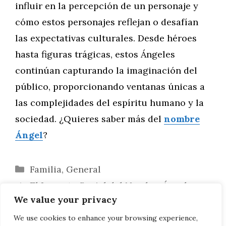
influir en la percepción de un personaje y
cómo estos personajes reflejan o desafían
las expectativas culturales. Desde héroes
hasta figuras trágicas, estos Ángeles
continúan capturando la imaginación del
público, proporcionando ventanas únicas a
las complejidades del espíritu humano y la
sociedad. ¿Quieres saber más del
nombre
Ángel
?
Categorías
Familia
,
General
El Impacto Social del Nombre Ángel a
We value your privacy
Través de la Historia
La Resonancia del Nombre Ángel en la
We use cookies to enhance your browsing experience,