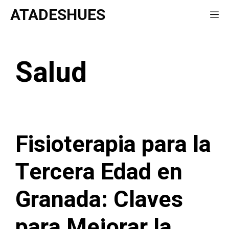
Saltar
ATADESHUES
Me
al
contenido
Salud
Fisioterapia para la
Tercera Edad en
Granada: Claves
para Mejorar la