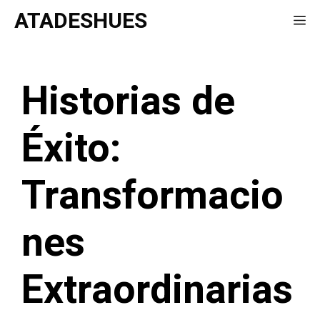
Saltar
ATADESHUES
Me
al
contenido
Historias de
Éxito:
Transformacio
nes
Extraordinarias