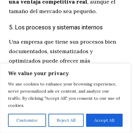
una ventaja competitiva real
, aunque el
tamaño del mercado sea pequeño.
5. Los procesos y sistemas internos
Una empresa que tiene sus procesos bien
documentados, sistematizados y
optimizados puede ofrecer más
consistencia, menos errores y mayor
We value your privacy
eficiencia que una competencia más
We use cookies to enhance your browsing experience,
improvisada.
La consistencia en la
serve personalized ads or content, and analyze our
ejecución es una forma de ventaja
traffic. By clicking "Accept All", you consent to our use of
cookies.
competitiva que los clientes valoran
aunque no siempre sepan articularlo.
Customize
Reject All
Accept All