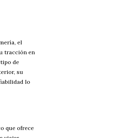
mería, el
u tracción en
 tipo de
erior, su
iabilidad lo
o que ofrece
 viajes