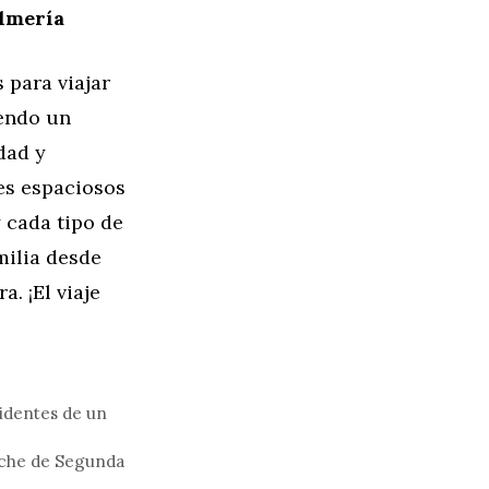
Almería
para viajar
iendo un
dad y
es espaciosos
y cada tipo de
milia desde
. ¡El viaje
cidentes de un
Coche de Segunda