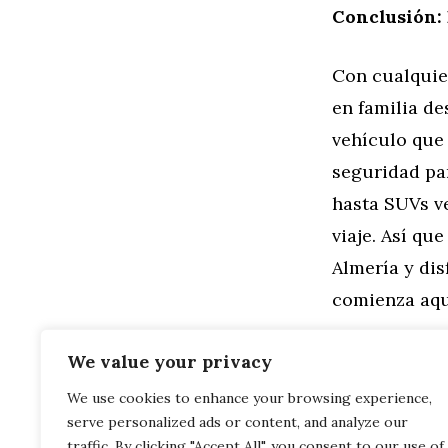
Conclusión:
Con cualquie
en familia de
vehículo que
seguridad pa
hasta SUVs ve
viaje. Así qu
Almería y dis
comienza aqu
Categorías
General
,
Mo
We value your privacy
Conoce el Pa
We use cookies to enhance your browsing experience,
Coche de Segu
serve personalized ads or content, and analyze our
Preserva el 
Mano en Almer
traffic. By clicking "Accept All", you consent to our use of