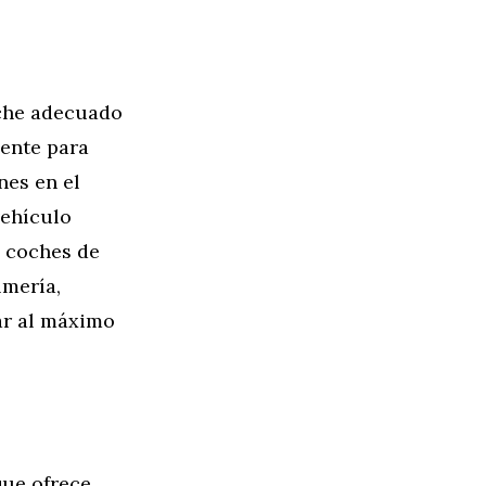
oche adecuado
iente para
nes en el
vehículo
s coches de
lmería,
tar al máximo
que ofrece