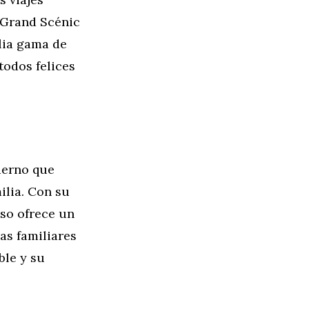
l Grand Scénic
lia gama de
todos felices
derno que
ilia. Con su
sso ofrece un
as familiares
ble y su