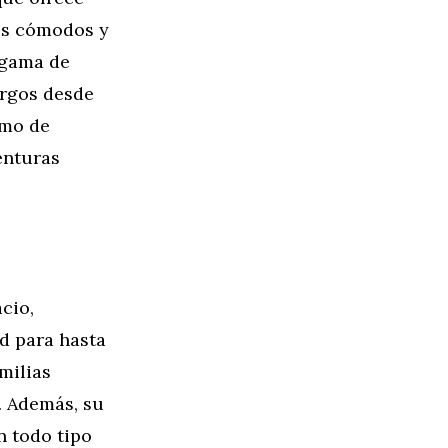
tos cómodos y
 gama de
argos desde
umo de
enturas
cio,
d para hasta
amilias
. Además, su
n todo tipo