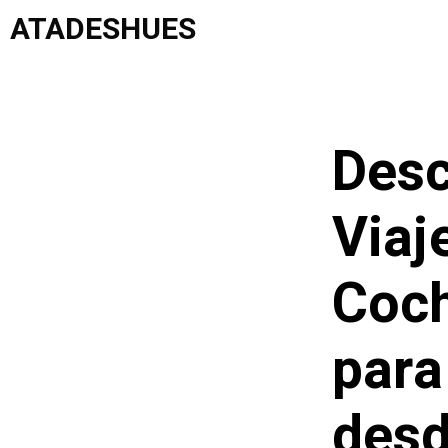
Saltar
ATADESHUES
al
contenido
Desc
Viaj
Coc
para
desd