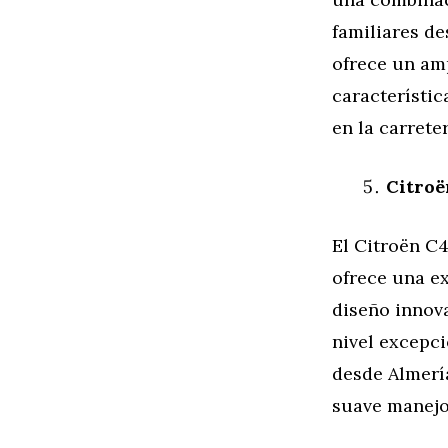
familiares de
ofrece un am
característic
en la carreter
Citroë
El Citroën C
ofrece una ex
diseño innova
nivel excepc
desde Almerí
suave manejo 