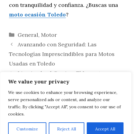
con tranquilidad y confianza. ¿Buscas una
moto ocasión Toledo
?
Categorías
General
,
Motor
Avanzando con Seguridad: Las
Tecnologías Imprescindibles para Motos
Usadas en Toledo
Limpiando el Camino: El Impacto
We value your privacy
Transformador de las Motos Eléctricas en la
Reducción de la Contaminación del Suelo y
We use cookies to enhance your browsing experience,
serve personalized ads or content, and analyze our
el Agua
traffic. By clicking "Accept All", you consent to our use of
cookies.
Customize
Reject All
Accept All
AVISO LEGAL, POLITICA DE PRIVACIDAD, COOKIES