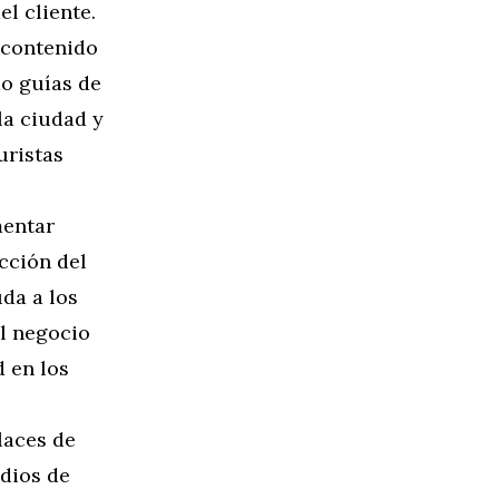
l cliente.
 contenido
mo guías de
la ciudad y
uristas
mentar
cción del
uda a los
l negocio
d en los
laces de
edios de