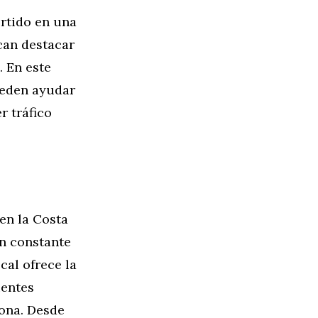
ertido en una
can destacar
. En este
ueden ayudar
r tráfico
en la Costa
en constante
cal ofrece la
ientes
zona. Desde