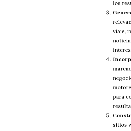
los res
Genera
relevan
viaje, 
noticia
interes
Incorp
marcad
negocio
motore
para co
result
Constr
sitios 