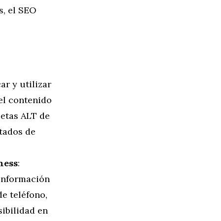
s, el SEO
car y utilizar
 el contenido
uetas ALT de
tados de
ness
:
 información
de teléfono,
sibilidad en