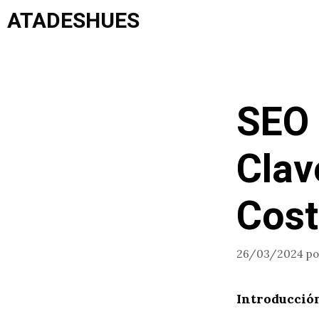
Saltar
ATADESHUES
al
contenido
SEO 
Clav
Cost
26/03/2024
p
Introducció