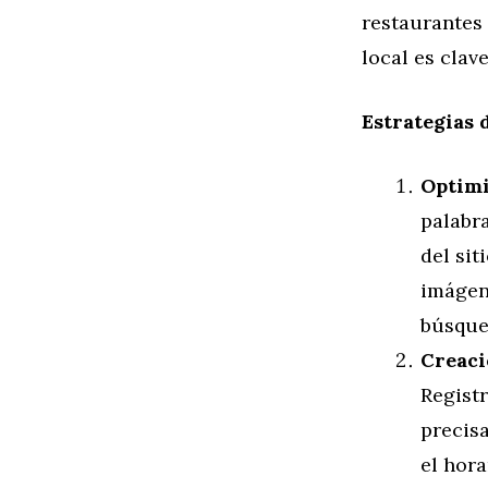
restaurantes 
local es clav
Estrategias 
Optimi
palabra
del sit
imágen
búsqued
Creaci
Registr
precisa
el hora