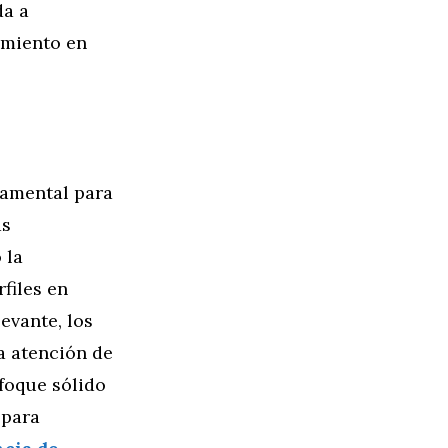
da a
amiento en
damental para
as
 la
files en
evante, los
a atención de
foque sólido
 para