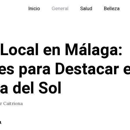
Inicio
General
Salud
Belleza
Local en Málaga:
es para Destacar e
a del Sol
or
Caitriona
n