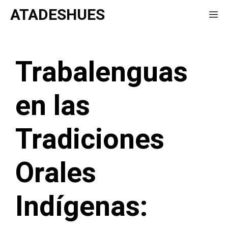
Saltar
ATADESHUES
Me
al
contenido
Trabalenguas
en las
Tradiciones
Orales
Indígenas: