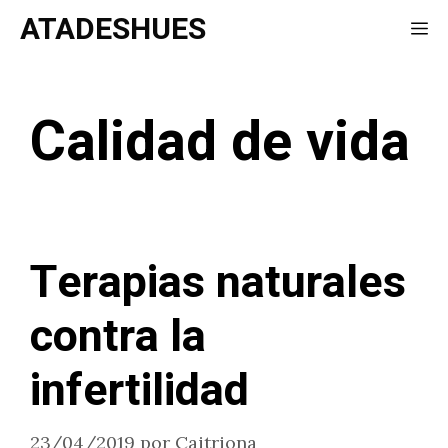
Saltar
ATADESHUES
Me
al
contenido
Calidad de vida
Terapias naturales
contra la
infertilidad
23/04/2019
por
Caitriona