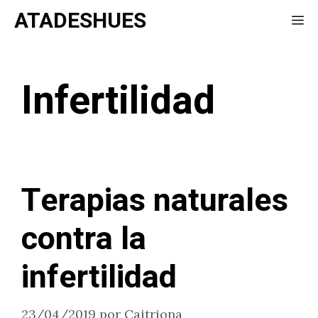
Saltar
ATADESHUES
Me
al
contenido
Infertilidad
Terapias naturales
contra la
infertilidad
23/04/2019
por
Caitriona