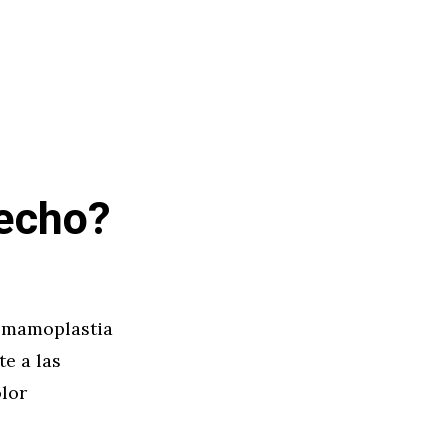
pecho?
 mamoplastia
e a las
lor