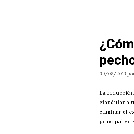
¿Cómo
pech
09/08/2019
po
La reducción 
glandular a t
eliminar el e
principal en 