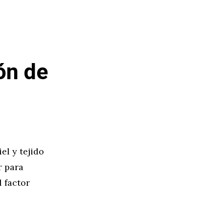
ón de
el y tejido
r para
l factor