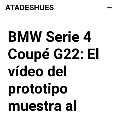
Saltar
ATADESHUES
Me
al
contenido
BMW Serie 4
Coupé G22: El
vídeo del
prototipo
muestra al