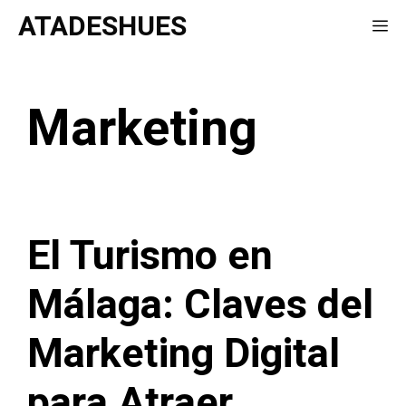
Saltar
ATADESHUES
Me
al
contenido
Marketing
El Turismo en
Málaga: Claves del
Marketing Digital
para Atraer